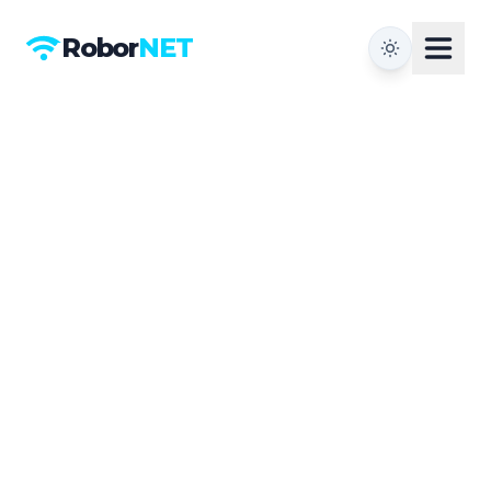
Robor
NET
×
Robor
NET
О сети
Тарифы
Телевидение
Новости
Документы
FAQ
AI Ассистент