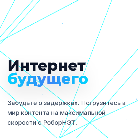
Интернет
будущего
Забудьте о задержках. Погрузитесь в
мир контента на максимальной
скорости с РоборНЭТ.